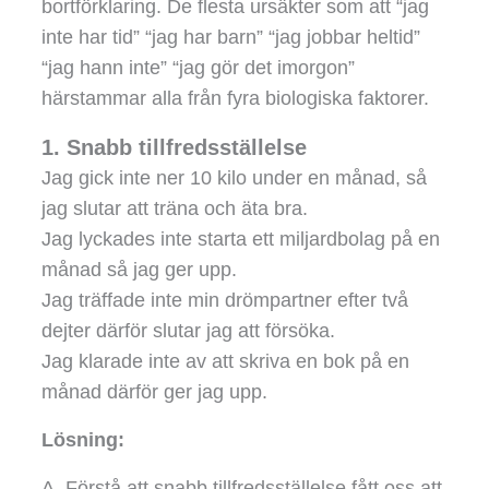
bortförklaring. De flesta ursäkter som att “jag
inte har tid” “jag har barn” “jag jobbar heltid”
“jag hann inte” “jag gör det imorgon”
härstammar alla från fyra biologiska faktorer.
1. Snabb tillfredsställelse
Jag gick inte ner 10 kilo under en månad, så
jag slutar att träna och äta bra.
Jag lyckades inte starta ett miljardbolag på en
månad så jag ger upp.
Jag träffade inte min drömpartner efter två
dejter därför slutar jag att försöka.
Jag klarade inte av att skriva en bok på en
månad därför ger jag upp.
Lösning:
A. Förstå att snabb tillfredsställelse fått oss att