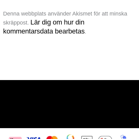
Denna webbplats använder Akismet för att minska
Lär dig om hur din
skräppost.
kommentarsdata bearbetas
.
Tomas@tomas-oberg.se
Tomas Öberg AB
Org.nr: 559256-0824
0737703159