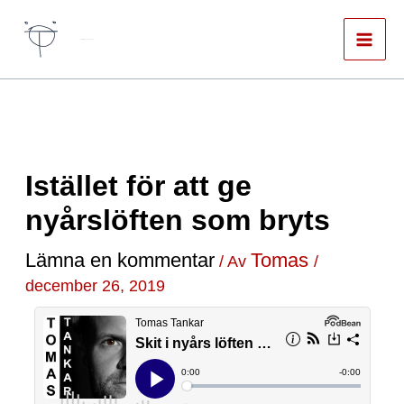
Hoppa
till
Författare & spökskrivare
innehåll
Istället för att ge
nyårslöften som bryts
Lämna en kommentar
Tomas
/ Av
/
december 26, 2019