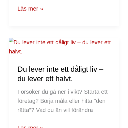
Läs mer »
Du
lever
inte
Du lever inte ett dåligt liv –
ett
du lever ett halvt.
dåligt
liv
Försöker du gå ner i vikt? Starta ett
–
företag? Börja måla eller hitta ”den
du
rätta”? Vad du än vill förändra
lever
ett
Läs mer »