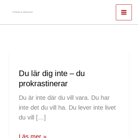
Hoppa
till
Författare & spökskrivare
innehåll
Du
lär
Du lär dig inte – du
dig
prokrastinerar
inte
–
Du är inte där du vill vara. Du har
du
inte det du vill ha. Du lever inte livet
prokrastinerar
du vill […]
Läs mer »