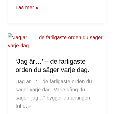
egentligen
Läs mer »
söker
‘Jag
är…’
–
‘Jag är…’ – de farligaste
de
orden du säger varje dag.
farligaste
orden
‘Jag är…’ – de farligaste orden du
du
säger varje dag. Varje gång du
säger
säger “jag…” bygger du antingen
varje
frihet –
dag.