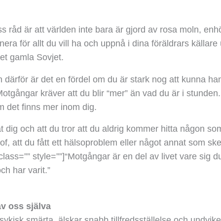
råd är att världen inte bara är gjord av rosa moln, enh
lanera för allt du vill ha och uppnå i dina föräldrars källar
det gamla Sovjet.
därför är det en fördel om du är stark nog att kunna ha
te. Motgångar kräver att du blir “mer” än vad du är i stun
om det finns mer inom dig.
ig och att du tror att du aldrig kommer hitta någon som ä
f, att du fått ett hälsoproblem eller något annat som skett
class=”” style=””]
“Motgångar är en del av livet vare sig du
ch har varit.”
av oss själva
 psykisk smärta, älskar snabb tillfredsställelse och undvik