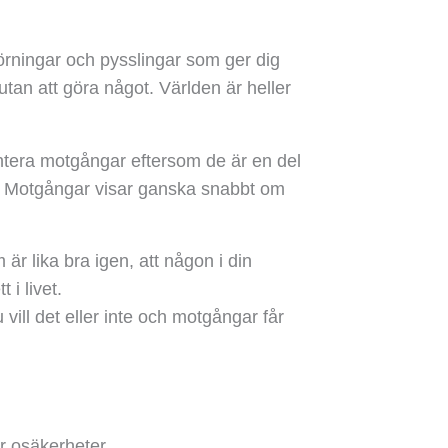
örningar och pysslingar som ger dig
e utan att göra något. Världen är heller
ntera motgångar eftersom de är en del
den. Motgångar visar ganska snabbt om
r lika bra igen, att någon i din
 i livet.
 vill det eller inte och motgångar får
er osäkerheter.