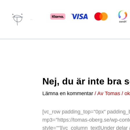
Hoppa
till
innehåll
Författare & spökskrivare
Nej, du är inte bra
Lämna en kommentar
/ Av
Tomas
/
ok
[vc_row padding_top=”0px” padding_b
mp3=”https://tomas-oberg.se/wp-conte
style=””][vc_column_text]
Under d
elar 