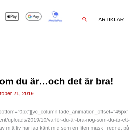
Sök
ARTIKLAR
 som du är…och det är bra!
tober 21, 2019
ottom=”0px”][vc_column fade_animation_offset=”45px” w
nt/uploads/2019/10/varför-du-är-bra-nog-som-du-är-ett-s
av mitt liv har jag känt mig som en liten mask i regnet på 