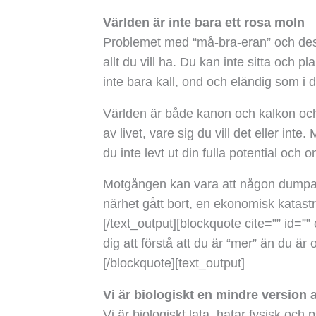
Världen är inte bara ett rosa moln
Problemet med “må-bra-eran” och dess 
allt du vill ha. Du kan inte sitta och p
inte bara kall, ond och eländig som i 
Världen är både kanon och kalkon och 
av livet, vare sig du vill det eller in
du inte levt ut din fulla potential och 
Motgången kan vara att någon dumpat d
närhet gått bort, en ekonomisk katastro
[/text_output][blockquote cite=”” id=”” 
dig att förstå att du är “mer” än du är o
[/blockquote][text_output]
Vi är biologiskt en mindre version 
Vi är biologiskt lata, hatar fysisk och