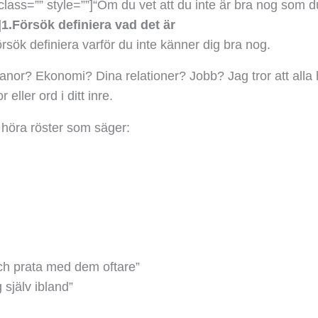
class=”” style=””]
“
Om du vet att du inte är bra nog som du 
]
1.Försök definiera vad det är
rsök definiera varför du inte känner dig bra nog.
nor? Ekonomi? Dina relationer? Jobb? Jag tror att alla ha
 eller ord i ditt inre.
n höra röster som säger:
och prata med dem oftare”
 själv ibland”