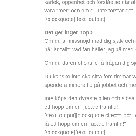
kärlek, öppenhet och förståelse när al
vara “mer” och om du inte förstår det l
[/blockquote][text_output]
Det ger inget hopp
Om du är missnöjd med dig själv och d
här är “allt” vad fan håller jag på med?
Om du däremot skulle få frågan dig själv
Du kanske inte ska sitta fem timmar varj
spendera mindre tid på jobbet och mer
Inte köpa den dyraste bilen och slösa 
ett hopp om en ljusare framtid!
[/text_output][blockquote cite=”” id=”” 
få ett hopp om en ljusare framtid!”
[/blockquote][text_output]