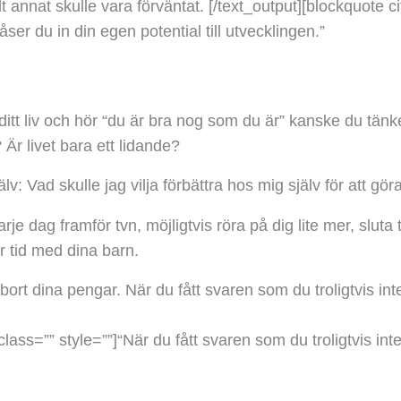
lt annat skulle vara förväntat.
[/text_output][blockquote ci
åser du in din egen potential till utvecklingen.”
itt liv och hör “du är bra nog som du är” kanske du tänke
 Är livet bara ett lidande?
: Vad skulle jag vilja förbättra hos mig själv för att göra
e dag framför tvn, möjligtvis röra på dig lite mer, sluta t
 tid med dina barn.
bort dina pengar. När du fått svaren som du troligtvis int
class=”” style=””]
“När du fått svaren som du troligtvis int