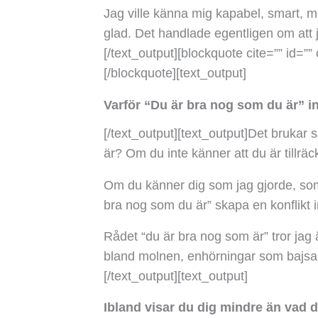
Jag ville känna mig kapabel, smart, mo
glad. Det handlade egentligen om att ja
[/text_output][blockquote cite=”” id=”” 
[/blockquote][text_output]
Varför “Du är bra nog som du är” in
[/text_output][text_output]
Det brukar 
är?
Om du inte känner att du är tillrä
Om du känner dig som jag gjorde, som
bra nog som du är” skapa en konflikt in
Rådet “du är bra nog som är” tror jag
bland molnen, enhörningar som bajsar 
[/text_output][text_output]
Ibland visar du dig mindre än vad d