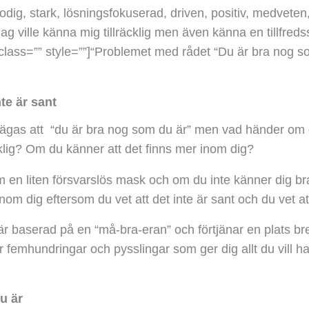
dig, stark, lösningsfokuserad, driven, positiv, medveten
g ville känna mig tillräcklig men även känna en tillfredss
class=”” style=””]
“Problemet med rådet “Du är bra nog som 
te är sant
sägas att “du är bra nog som du är” men vad händer om 
cklig? Om du känner att det finns mer inom dig?
 en liten försvarslös mask och om du inte känner dig b
om dig eftersom du vet att det inte är sant och du vet att
 är baserad på en “må-bra-
eran
” och förtjänar en plats b
femhundringar och pysslingar som ger dig allt du vill ha 
u är