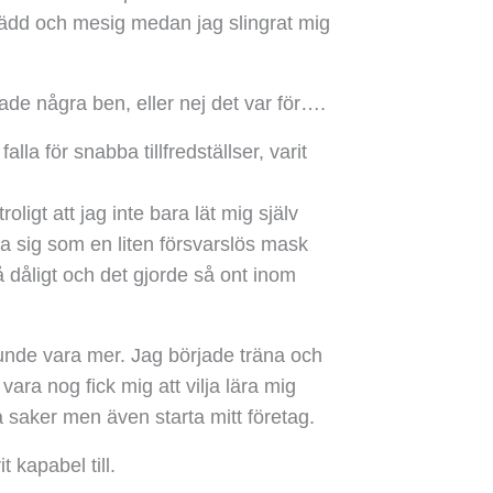
 rädd och mesig medan jag slingrat mig
e hade några ben, eller nej det var för….
la för snabba tillfredställser, varit
roligt att jag inte bara lät mig själv
a sig som en liten försvarslös mask
å dåligt och det gjorde så ont inom
 kunde vara mer. Jag började träna och
vara nog fick mig att vilja lära mig
a saker men även starta mitt företag.
 kapabel till.