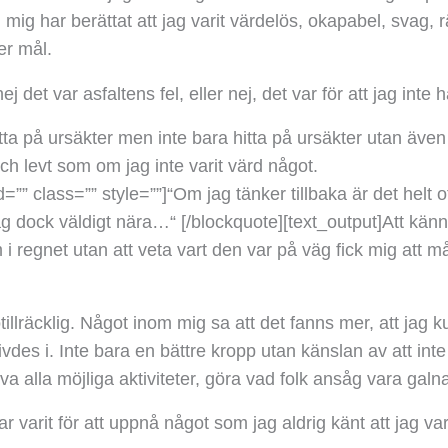
ig har berättat att jag varit värdelös, okapabel, svag,
er mål.
nej det var asfaltens fel, eller nej, det var för att jag int
ta på ursäkter men inte bara hitta på ursäkter utan även fal
ch levt som om jag inte varit värd något.
=”” class=”” style=””]
“Om jag tänker tillbaka är det helt ot
jag dock väldigt nära…“
[/blockquote][text_output]
Att känn
 i regnet utan att veta vart den var på väg fick mig att m
otillräcklig. Något inom mig sa att det fanns mer, att jag
ivdes i. Inte bara en bättre kropp utan känslan av att inte 
va alla möjliga aktiviteter, göra vad folk ansåg vara galn
 varit för att uppnå något som jag aldrig känt att jag varit