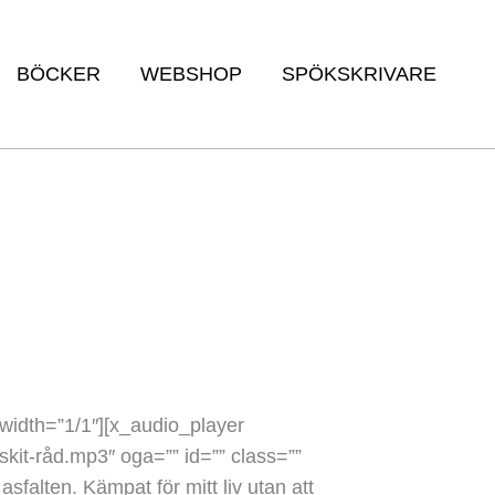
BÖCKER
WEBSHOP
SPÖKSKRIVARE
idth=”1/1″][x_audio_player
kit-råd.mp3″ oga=”” id=”” class=””
asfalten. Kämpat för mitt liv utan att