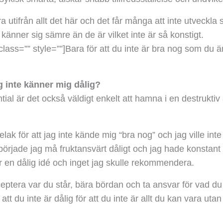
tifrån allt det här och det får många att inte utveckla s
 känner sig sämre än de är vilket inte är så konstigt.
class=”” style=””]
Bara för att du inte är bra nog som du är,
ag inte känner mig dålig?
tial är det också väldigt enkelt att hamna i en destruktiv
elak för att jag inte kände mig “bra nog” och jag ville i
började jag må fruktansvärt dåligt och jag hade konstant
a är en dålig idé och inget jag skulle rekommendera.
ptera var du står, bära bördan och ta ansvar för vad du b
t du inte är dålig för att du inte är allt du kan vara ut