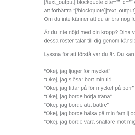
[/text_output][blockquote cite=”” id=”” 
att förbättra.
”
[/blockquote][text_output
Om du inte känner att du är bra nog fö
Är du inte nöjd med din kropp? Dina va
dessa röster talar till dig genom känslor
Lyssna för att förstå var du är. Du ka
“Okej, jag ljuger för mycket”
“Okej, jag slösar bort min tid”
“Okej, jag tittar på för mycket på porr”
“Okej, jag borde börja träna”
“Okej, jag borde äta bättre”
“Okej, jag borde hälsa på min familj 
“Okej, jag borde vara snällare mot mig