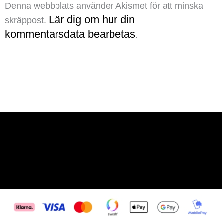
Denna webbplats använder Akismet för att minska
Lär dig om hur din
skräppost.
kommentarsdata bearbetas
.
Tomas@tomas-oberg.se
Tomas Öberg AB
Org.nr: 559256-0824
0737703159