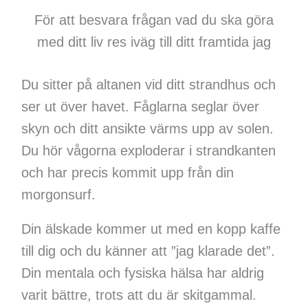
För att besvara frågan vad du ska göra
med ditt liv res iväg till ditt framtida jag
Du sitter på altanen vid ditt strandhus och
ser ut över havet. Fåglarna seglar över
skyn och ditt ansikte värms upp av solen.
Du hör vågorna exploderar i strandkanten
och har precis kommit upp från din
morgonsurf.
Din älskade kommer ut med en kopp kaffe
till dig och du känner att ”jag klarade det”.
Din mentala och fysiska hälsa har aldrig
varit bättre, trots att du är skitgammal.