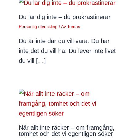
Du lär dig inte – du prokrastinerar
Personlig utveckling
/ Av
Tomas
Du är inte där du vill vara. Du har
inte det du vill ha. Du lever inte livet
du vill […]
När allt inte räcker – om framgång,
tomhet och det vi egentligen söker