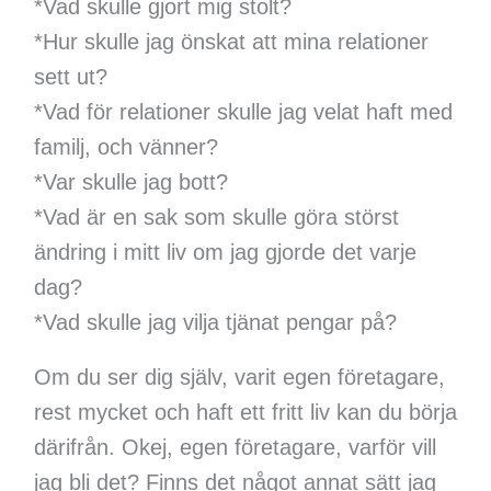
*Vad skulle gjort mig stolt?
*Hur skulle jag önskat att mina relationer
sett ut?
*Vad för relationer skulle jag velat haft med
familj, och vänner?
*Var skulle jag bott?
*Vad är en sak som skulle göra störst
ändring i mitt liv om jag gjorde det varje
dag?
*Vad skulle jag vilja tjänat pengar på?
Om du ser dig själv, varit egen företagare,
rest mycket och haft ett fritt liv kan du börja
därifrån. Okej, egen företagare, varför vill
jag bli det? Finns det något annat sätt jag