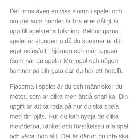
Det finns även en viss slump i spelet och
om det som händer är bra eller dåligt är
upp till spelarens tolkning. Belöningarna i
spelet är stunderna då du kommer åt ditt
eget nöjesfält i hjärnan och mår toppen
(som när du spelar Monopol och någon
hamnar på din gata där du har ett hotell).
Pjäserna i spelet är du och människor du
möter, som är olika men ändå snarlika. Din
upgift är att ta reda på hur du ska spela
med din pjäs. Hur du kan nyttja de olika
metoderna, tänket och förståelse i alla spel
och väva ihop allt. Det är därför du inte ska