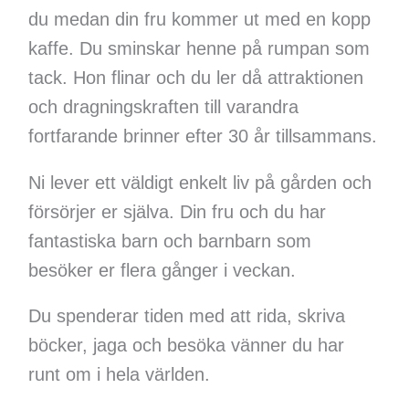
du medan din fru kommer ut med en kopp
kaffe. Du sminskar henne på rumpan som
tack. Hon flinar och du ler då attraktionen
och dragningskraften till varandra
fortfarande brinner efter 30 år tillsammans.
Ni lever ett väldigt enkelt liv på gården och
försörjer er själva. Din fru och du har
fantastiska barn och barnbarn som
besöker er flera gånger i veckan.
Du spenderar tiden med att rida, skriva
böcker, jaga och besöka vänner du har
runt om i hela världen.