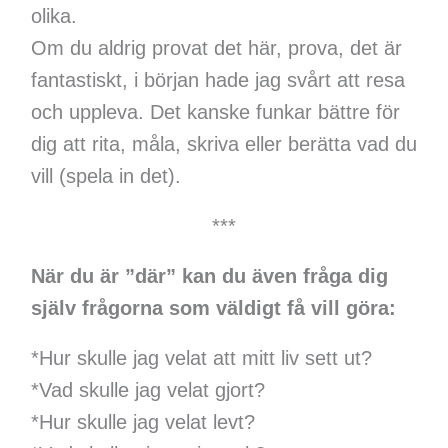
olika.
Om du aldrig provat det här, prova, det är
fantastiskt, i början hade jag svårt att resa
och uppleva. Det kanske funkar bättre för
dig att rita, måla, skriva eller berätta vad du
vill (spela in det).
***
När du är ”där” kan du även fråga dig
själv frågorna som väldigt få vill göra:
*Hur skulle jag velat att mitt liv sett ut?
*Vad skulle jag velat gjort?
*Hur skulle jag velat levt?