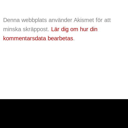
Denna webbplats använder Akismet för att
minska skräppost.
Lär dig om hur din
kommentarsdata bearbetas
.
Tomas@tomas-oberg.se
Tomas Öberg AB
Org.nr: 559256-0824