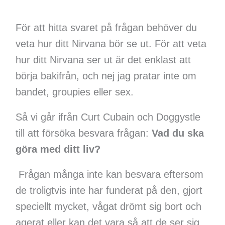
För att hitta svaret på frågan behöver du
veta hur ditt Nirvana bör se ut. För att veta
hur ditt Nirvana ser ut är det enklast att
börja bakifrån, och nej jag pratar inte om
bandet, groupies eller sex.
Så vi går ifrån Curt Cubain och Doggystle
till att försöka besvara frågan:
Vad du ska
göra med ditt liv?
Frågan många inte kan besvara eftersom
de troligtvis inte har funderat på den, gjort
speciellt mycket, vågat drömt sig bort och
agerat eller kan det vara så att de ser sig