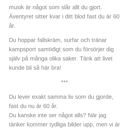
musik är något som slår allt du gjort.
Äventyret sitter kvar i ditt blod fast du är 60
år.
Du hoppar fallskräm, surfar och tränar
kampsport samtidigt som du försörjer dig
själv på många olika saker. Tänk att livet
kunde bli så här bra!
***
Du lever exakt samma liv som du gjorde,
fast du nu är 60 år.
Du kanske inte ser något alls? När jag
tänker kommer tydliga bilder upp, men vi är