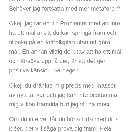
Behöver jag fortsätta med mer metaforer?
Okej, jag tar en till: Problemet med att inte
ha ett mål är att du kan springa fram och
tillbaka på en fotbollsplan utan att göra
mål. En annan viktig del utav att ha ett mål
och försöka uppnå det, är att det ger
positiva känslor i vardagen.
Okej, du dränkte mig precis med massor
av nya tankar och jag kan inte bestämma
mig vilken framtida bild jag vill ha mest.
Om du inte vet får du börja flirta med dina
idéer, det vill säga prova dig fram! Hela