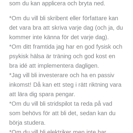
som du kan applicera och bryta ned.
*Om du vill bli skribent eller författare kan
det vara bra att skriva varje dag (och ja, du
kommer inte känna för det varje dag).
*Om ditt framtida jag har en god fysisk och
psykisk hälsa är träning och god kost en
bra idé att implementera dagligen.
*Jag vill bli investerare och ha en passiv
inkomst! Då kan ett steg i rätt riktning vara
att lära dig spara pengar.
*Om du vill bli stridspilot ta reda på vad
som behövs för att bli det, sedan kan du
börja studera.
*Om du vill bli elektriker men inte har