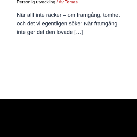
Personlig utveckling
/ Av
Tomas
När allt inte räcker – om framgång, tomhet
och det vi egentligen söker När framgång
inte ger det den lovade […]
Tomas@tomas-oberg.se
Tomas Öberg AB
Org.nr: 559256-0824
0737703159