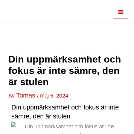
Hoppa
till
Författare & spökskrivare
innehåll
Din uppmärksamhet och
fokus är inte sämre, den
är stulen
Tomas
Av
/
maj 5, 2024
Din uppmärksamhet och fokus är inte
sämre, den är stulen