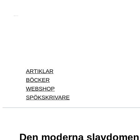
Hoppa
till
Författare & spökskrivare
innehåll
Sök
ARTIKLAR
BÖCKER
WEBSHOP
SPÖKSKRIVARE
Den moderna slavdomen o