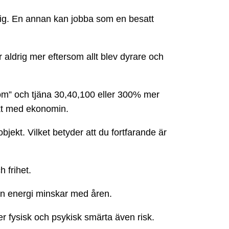
sig. En annan kan jobba som en besatt
 aldrig mer eftersom allt blev dyrare och
om” och tjäna 30,40,100 eller 300% mer
akt med ekonomin.
bjekt. Vilket betyder att du fortfarande är
h frihet.
 din energi minskar med åren.
r fysisk och psykisk smärta även risk.