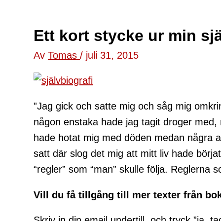
Ett kort stycke ur min sjä
Av
Tomas
/
juli 31, 2015
”Jag gick och satte mig och såg mig omkrin
någon enstaka hade jag tagit droger med, må
hade hotat mig med döden medan några and
satt där slog det mig att mitt liv hade börj
“regler” som “man” skulle följa. Reglerna s
Vill du få tillgång till mer texter från 
Skriv in din email undertill och tryck ”ja, ta