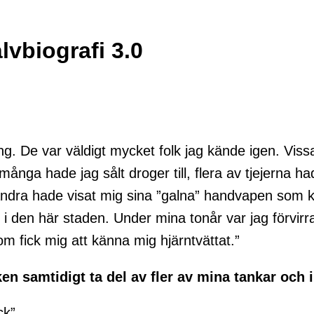
lvbiografi 3.0
g. De var väldigt mycket folk jag kände igen. Viss
nga hade jag sålt droger till, flera av tjejerna had
ra hade visat mig sina ”galna” handvapen som kn
at i den här staden. Under mina tonår var jag förvir
om fick mig att känna mig hjärntvättat.”
boken samtidigt ta del av fler av mina tankar och 
ck”