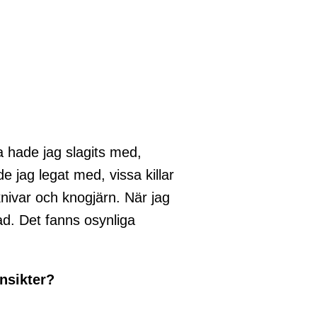
a hade jag slagits med,
e jag legat med, vissa killar
ivar och knogjärn. När jag
rad. Det fanns osynliga
insikter?