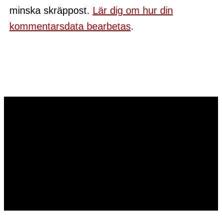
minska skräppost.
Lär dig om hur din
kommentarsdata bearbetas
.
Tomas@tomas-oberg.se
Tomas Öberg AB
Org.nr: 559256-0824
0737703159