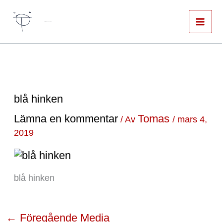
Hoppa
till
Författare & spökskrivare
innehåll
blå hinken
Lämna en kommentar
Tomas
/ Av
/
mars 4,
2019
blå hinken
←
Föregående Media