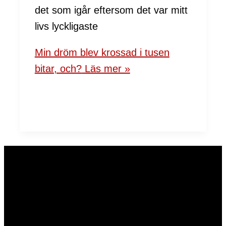
det som igår eftersom det var mitt
livs lyckligaste
Min dröm blev krossad i tusen
bitar, och?
Läs mer »
Tomas@tomas-oberg.se
Tomas Öberg AB
Org.nr: 559256-0824
0737703159