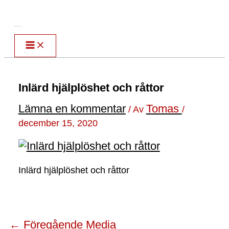
Hoppa
till
Författare & spökskrivare
innehåll
Inlärd hjälplöshet och råttor
Lämna en kommentar
Tomas
/ Av
/
december 15, 2020
Inlärd hjälplöshet och råttor
←
Föregående Media