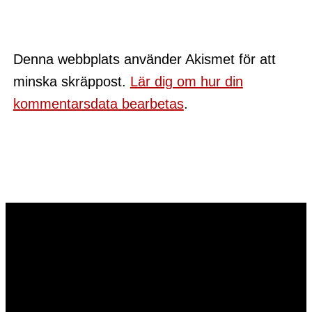
Denna webbplats använder Akismet för att
minska skräppost.
Lär dig om hur din
kommentarsdata bearbetas
.
Tomas@tomas-oberg.se
Tomas Öberg AB
Org.nr: 559256-0824
0737703159