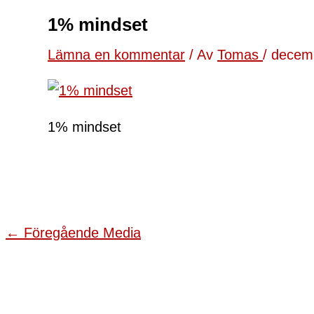
1% mindset
Lämna en kommentar
/ Av
Tomas
/
decem
1% mindset
←
Föregående Media