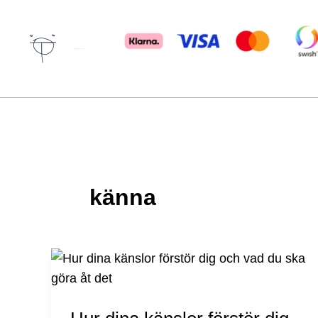
Hoppa
till
innehåll
Författare & spökskrivare
känna
Hur
dina
känslor
förstör