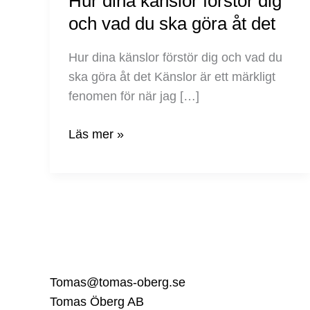
Hur dina känslor förstör dig
dig
och vad du ska göra åt det
och
vad
Hur dina känslor förstör dig och vad du
du
ska göra åt det Känslor är ett märkligt
ska
fenomen för när jag […]
göra
Läs mer »
åt
det
Tomas@tomas-oberg.se
Tomas Öberg AB