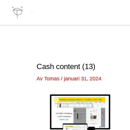
Hoppa
till
Författare & spökskrivare
innehåll
Cash content (13)
Av
Tomas
/
januari 31, 2024