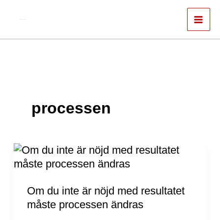
Hoppa
till
Författare & spökskrivare
innehåll
processen
Om
du
inte
är
Om du inte är nöjd med resultatet
nöjd
måste processen ändras
med