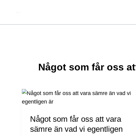
Hoppa
till
Författare & spökskrivare
innehåll
Något som får oss at
Något
som
får
Något som får oss att vara
oss
att
sämre än vad vi egentligen
vara