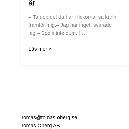
är
sämre
än
– Ta upp det du har i fickorna, sa karln
vad
framför mig.– Jag har inget, svarade
vi
jag.– Spela inte dum, […]
egentligen
är
Läs mer »
Tomas@tomas-oberg.se
Tomas Öberg AB