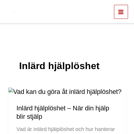
Hoppa
till
Författare & spökskrivare
innehåll
Inlärd hjälplöshet
Inlärd
hjälplöshet
–
Inlärd hjälplöshet – När din hjälp
När
blir stjälp
din
Vad är inlärd hjälplöshet och hur hanterar
hjälp