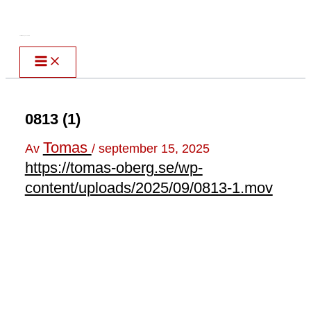
Hoppa
till
Författare & spökskrivare
innehåll
0813 (1)
Tomas
Av
/
september 15, 2025
https://tomas-oberg.se/wp-
content/uploads/2025/09/0813-1.mov