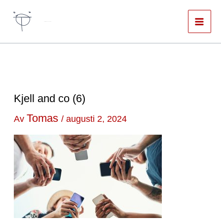
Hoppa
till
Författare & spökskrivare
innehåll
Kjell and co (6)
Tomas
Av
/
augusti 2, 2024