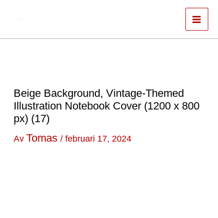
Hoppa
till
Författare & spökskrivare
innehåll
Beige Background, Vintage-Themed
Illustration Notebook Cover (1200 x 800
px) (17)
Tomas
Av
/
februari 17, 2024