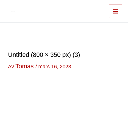
Hoppa
till
Författare & spökskrivare
innehåll
Untitled (800 × 350 px) (3)
Tomas
Av
/
mars 16, 2023