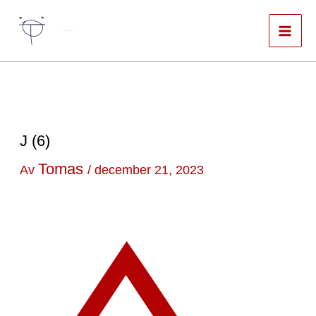
Hoppa
till
Författare & spökskrivare
innehåll
J (6)
Tomas
Av
/
december 21, 2023