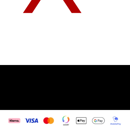
Tomas@tomas-oberg.se
Tomas Öberg AB
Org.nr: 559256-0824
0737703159