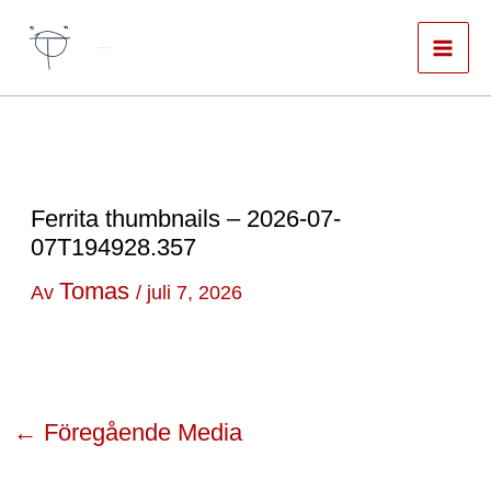
Hoppa
till
Författare & spökskrivare
innehåll
Ferrita thumbnails – 2026-07-
07T194928.357
Tomas
Av
/
juli 7, 2026
←
Föregående Media