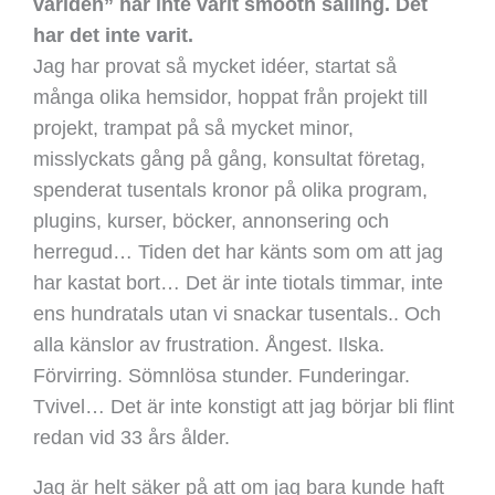
världen” har inte varit smooth sailing. Det
har det inte varit.
Jag har provat så mycket idéer, startat så
många olika hemsidor, hoppat från projekt till
projekt, trampat på så mycket minor,
misslyckats gång på gång, konsultat företag,
spenderat tusentals kronor på olika program,
plugins, kurser, böcker, annonsering och
herregud… Tiden det har känts som om att jag
har kastat bort… Det är inte tiotals timmar, inte
ens hundratals utan vi snackar tusentals.. Och
alla känslor av frustration. Ångest. Ilska.
Förvirring. Sömnlösa stunder. Funderingar.
Tvivel… Det är inte konstigt att jag börjar bli flint
redan vid 33 års ålder.
Jag är helt säker på att om jag bara kunde haft