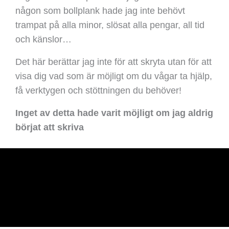
någon som bollplank hade jag inte behövt
trampat på alla minor, slösat alla pengar, all tid
och känslor…
Det här berättar jag inte för att skryta utan för att
visa dig vad som är möjligt om du vågar ta hjälp,
få verktygen och stöttningen du behöver!
Inget av detta hade varit möjligt om jag aldrig
börjat att skriva
Tomas@tomas-oberg.se
Tomas Öberg AB
Org.nr: 559256-0824
0737703159