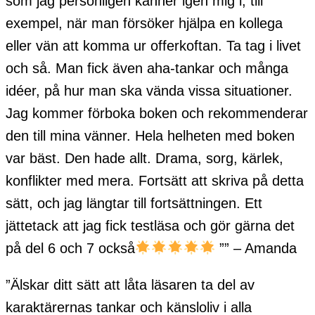
som jag personligen känner igen mig i, till
exempel, när man försöker hjälpa en kollega
eller vän att komma ur offerkoftan. Ta tag i livet
och så. Man fick även aha-tankar och många
idéer, på hur man ska vända vissa situationer.
Jag kommer förboka boken och rekommenderar
den till mina vänner. Hela helheten med boken
var bäst. Den hade allt. Drama, sorg, kärlek,
konflikter med mera. Fortsätt att skriva på detta
sätt, och jag längtar till fortsättningen. Ett
jättetack att jag fick testläsa och gör gärna det
på del 6 och 7 också
”
” – Amanda
”Älskar ditt sätt att låta läsaren ta del av
karaktärernas tankar och känsloliv i alla