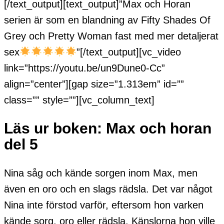
[/text_output][text_output]”Max och Horan
serien är som en blandning av Fifty Shades Of
Grey och Pretty Woman fast med mer detaljerat
sex
”[/text_output][vc_video
link=”https://youtu.be/un9Dune0-Cc”
align=”center”][gap size=”1.313em” id=””
class=”” style=””][vc_column_text]
Läs ur boken: Max och horan
del 5
Nina såg och kände sorgen inom Max, men
även en oro och en slags rädsla. Det var något
Nina inte förstod varför, eftersom hon varken
kände sorg, oro eller rädsla. Känslorna hon ville