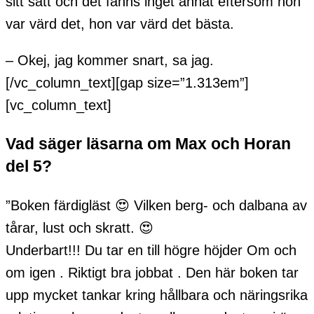
sitt sätt och det fanns inget annat eftersom hon
var värd det, hon var värd det bästa.
– Okej, jag kommer snart, sa jag.
[/vc_column_text][gap size=”1.313em”]
[vc_column_text]
Vad säger läsarna om Max och Horan
del 5?
”Boken färdigläst 😍 Vilken berg- och dalbana av
tårar, lust och skratt. 😍
Underbart!!! Du tar en till högre höjder Om och
om igen . Riktigt bra jobbat . Den här boken tar
upp mycket tankar kring hållbara och näringsrika