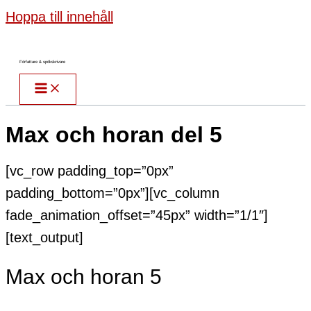
Hoppa till innehåll
Författare & spökskrivare
Max och horan del 5
[vc_row padding_top=”0px”
padding_bottom=”0px”][vc_column
fade_animation_offset=”45px” width=”1/1″]
[text_output]
Max och horan 5