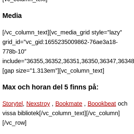
Media
[/vc_column_text][vc_media_grid style=”lazy”
grid_id=”vc_gid:1655235009862-76ae3a18-
778b-10″
include=”36355,36352,36351,36350,36347,36348
[gap size=”1.313em”][vc_column_text]
Max och horan del 5 finns på:
Storytel
,
Nexstroy
,
Bookmate
,
Boookbeat
och
vissa bibliotek[/vc_column_text][/vc_column]
[/vc_row]