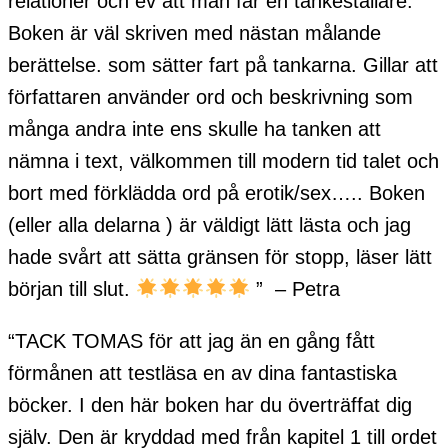
relationer och ev att man får en tankeställare.
Boken är väl skriven med nästan målande
berättelse. som sätter fart på tankarna. Gillar att
författaren använder ord och beskrivning som
många andra inte ens skulle ha tanken att
nämna i text, välkommen till modern tid talet och
bort med förklädda ord på erotik/sex….. Boken
(eller alla delarna ) är väldigt lätt lästa och jag
hade svårt att sätta gränsen för stopp, läser lätt
början till slut.
”
– Petra
“TACK TOMAS för att jag än en gång fått
förmånen att testläsa en av dina fantastiska
böcker. I den här boken har du överträffat dig
själv. Den är kryddad med från kapitel 1 till ordet