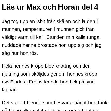
Läs ur Max och Horan del 4
Jag tog upp en isbit från skålen och la den i
munnen, temperaturen i munnen gick från
väldigt varm till kall. Stunden min kalla tunga
nuddade henne bröstade hon upp sig och jag
såg hur hon rös.
Hela hennes kropp blev knottrig och den
njutning som sköljdes genom hennes kropp
avslöjades i Frejas leende hon fick på sina
läppar.
Det var ett leende som besvarat något hon tänkt
på länge eller velat gjort. Som om att det var