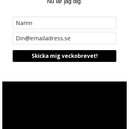
Nu lär jag dig.
Skicka mig veckobrevet!
Tomas@tomas-oberg.se
Tomas Öberg AB
Org.nr: 559256-0824
0737703159