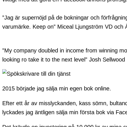
”Jag är supernöjd på de bokningar och förfrågning
varumärke. Keep on” Miceal Ljungström VD och 
”My company doubled in income from winning more
looking ro take it to the next level” Josh Sellw
2015 började jag sälja min egen bok online.
Efter ett år av misslyckanden, kass sömn, bultand
lyckades jag äntligen sälja min första bok via Fa