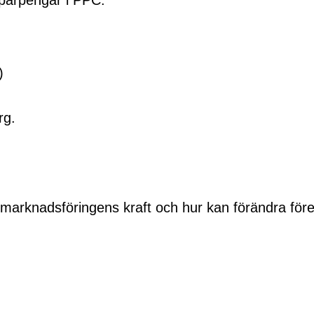
sparpengar i PPC.
)
rg.
marknadsföringens kraft och hur kan förändra företa