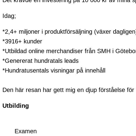
Det krävde en investering på 10 000 kr av mina 
Idag;
*2,4+ miljoner i produktförsäljning (växer dagligen
*3916+ kunder
*U
tbildad online merchandiser från SMH i Götebo
*Genererat hundratals leads
*Hundratusentals visningar på innehåll
Den här resan har gett mig en djup förståelse för 
Utbilding
Examen