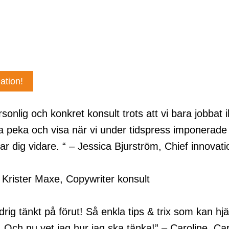
ation!
nlig och konkret konsult trots att vi bara jobbat ih
a peka och visa när vi under tidspress imponerade 
r dig vidare. “ – Jessica Bjurström, Chief innovat
– Krister Maxe, Copywriter konsult
g tänkt på förut! Så enkla tips & trix som kan hjä
! Och nu vet jag hur jag ska tänka!” – Caroline, C