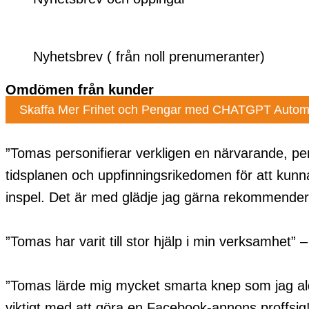
Nyhetsbrev ( från noll prenumeranter)
Omdömen från kunder
Skaffa Mer Frihet och Pengar med CHATGPT Autom
”Tomas personifierar verkligen en närvarande, perso
tidsplanen och uppfinningsrikedomen för att kunn
inspel. Det är med glädje jag gärna rekommendera
”Tomas har varit till stor hjälp i min verksamhet” 
”Tomas lärde mig mycket smarta knep som jag aldri
viktigt med att göra en Facebook-annons proffsig