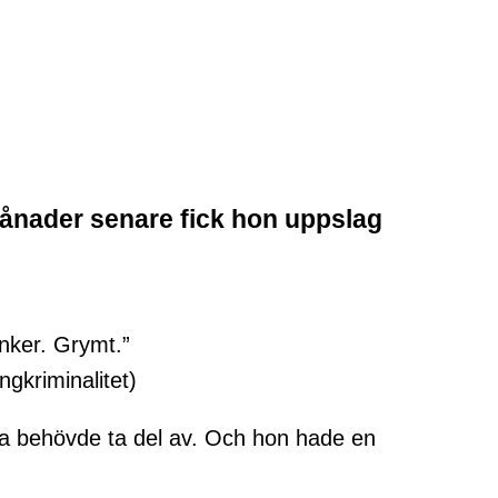
 månader senare fick hon uppslag
änker. Grymt.”
gkriminalitet)
dra behövde ta del av. Och hon hade en