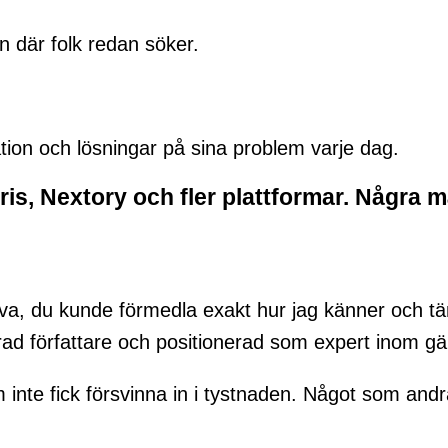
n där folk redan söker.
tion och lösningar på sina problem varje dag.
bris, Nextory och fler plattformar. Några
leva, du kunde förmedla exakt hur jag känner och t
rad författare och positionerad som expert inom gän
m inte fick försvinna in i tystnaden. Något som an