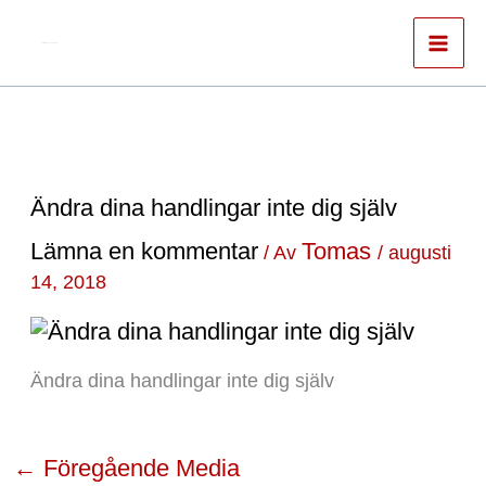
Hoppa
till
Författare & spökskrivare
innehåll
Ändra dina handlingar inte dig själv
Lämna en kommentar
Tomas
/ Av
/
augusti
14, 2018
Ändra dina handlingar inte dig själv
←
Föregående Media