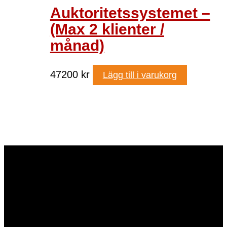
Auktoritetssystemet –
(Max 2 klienter /
månad)
47200
kr
Lägg till i varukorg
Tomas@tomas-oberg.se
Tomas Öberg AB
Org.nr: 559256-0824
0737703159