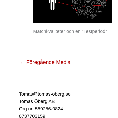
Matchkvaliteter och en ”Testperiod”
←
Föregående Media
Tomas@tomas-oberg.se
Tomas Öberg AB
Org.nr: 559256-0824
0737703159