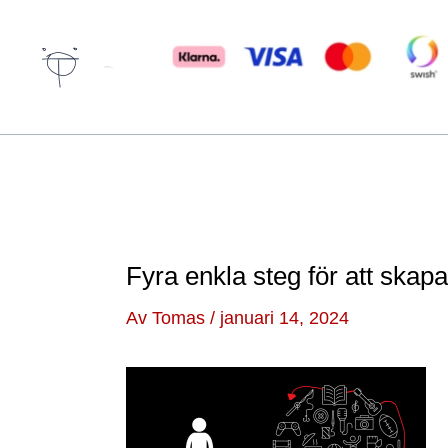
Hoppa
till
innehåll
Författare & spökskrivare
Fyra enkla steg för att skap
Av
Tomas
/
januari 14, 2024