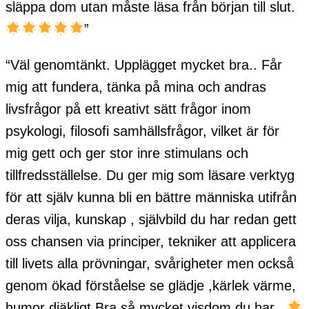
släppa dom utan måste läsa från början till slut.
”
“Väl genomtänkt. Upplägget mycket bra.. Får
mig att fundera, tänka på mina och andras
livsfrågor på ett kreativt sätt frågor inom
psykologi, filosofi samhällsfrågor, vilket är för
mig gett och ger stor inre stimulans och
tillfredsställelse. Du ger mig som läsare verktyg
för att själv kunna bli en bättre människa utifrån
deras vilja, kunskap , självbild du har redan gett
oss chansen via principer, tekniker att applicera
till livets alla prövningar, svårigheter men också
genom ökad förståelse se glädje ,kärlek värme,
humor djäkligt Bra så mycket visdom du har .