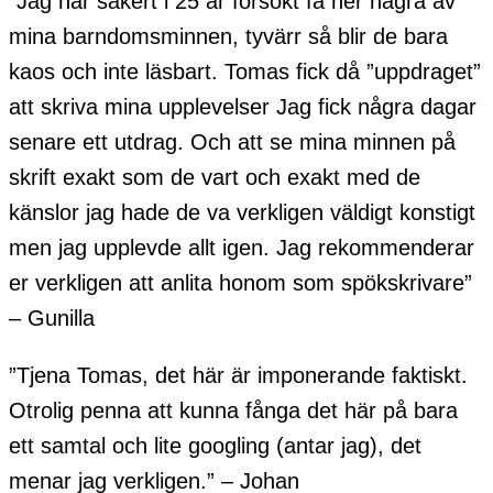
”Jag har säkert i 25 år försökt få ner några av
mina barndomsminnen, tyvärr så blir de bara
kaos och inte läsbart. Tomas fick då ”uppdraget”
att skriva mina upplevelser Jag fick några dagar
senare ett utdrag. Och att se mina minnen på
skrift exakt som de vart och exakt med de
känslor jag hade de va verkligen väldigt konstigt
men jag upplevde allt igen. Jag rekommenderar
er verkligen att anlita honom som spökskrivare”
– Gunilla
”Tjena Tomas, det här är imponerande faktiskt.
Otrolig penna att kunna fånga det här på bara
ett samtal och lite googling (antar jag), det
menar jag verkligen.” – Johan