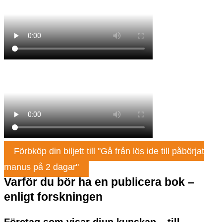
Förbköp din biljett till "Gå från lös ide till påbörjat
manus på 2 dagar"
Varför du bör ha en publicera bok –
enligt forskningen
Företag som visar djup kunskap – till