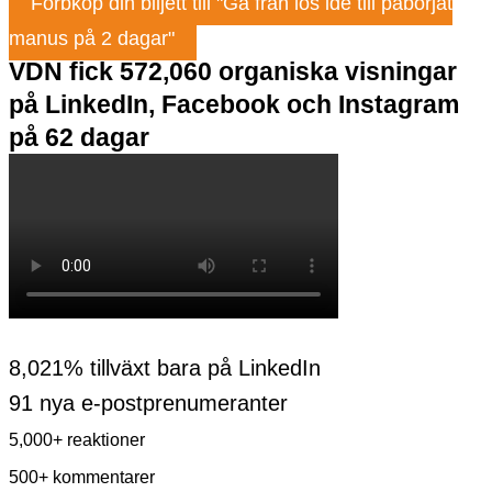
Förbköp din biljett till "Gå från lös ide till påbörjat
manus på 2 dagar"
VDN fick 572,060 organiska visningar
på LinkedIn, Facebook och Instagram
på 62 dagar
8,021% tillväxt bara på LinkedIn
91 nya e-postprenumeranter
5,000+ reaktioner
500+ kommentarer